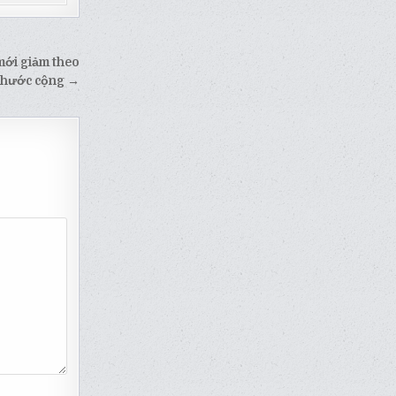
 mới giảm theo
 thước cộng →