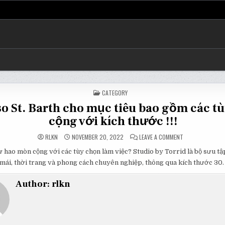
POSTED
CATEGORY
IN
o St. Barth cho mục tiêu bao gồm các t
cộng với kích thước !!!
ON
RLKN
NOVEMBER 20, 2022
LEAVE A COMMENT
CALYPSO
ST.
 hao mòn cộng với các tùy chọn làm việc? Studio by Torrid là bộ sưu t
BARTH
CHO
i mái, thời trang và phong cách chuyên nghiệp, thông qua kích thước 30.
MỤC
TIÊU
BAO
Author:
rlkn
GỒM
CÁC
TÙY
CHỌN
CỘNG
VỚI
KÍCH