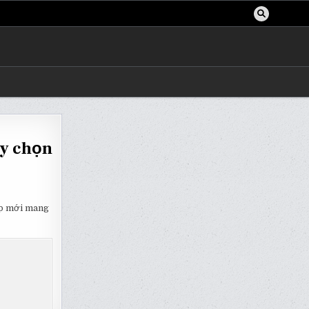
ùy chọn
ập mới mang