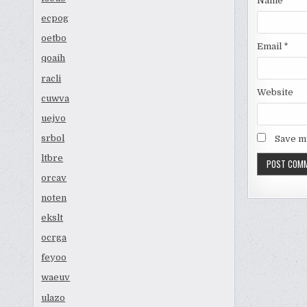
Name
*
ecpog
oetbo
Email
*
qoaih
racli
Website
cuwva
uejvo
srbol
Save my
ltbre
orcav
noten
ekslt
ocrga
feyoo
waeuv
ulazo