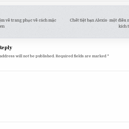
THƯỚC
!!!
ệm về trang phục về cách mặc
Chết tiệt bạn Alexis- một điều
tion
ren
kích
Reply
address will not be published.
Required fields are marked
*