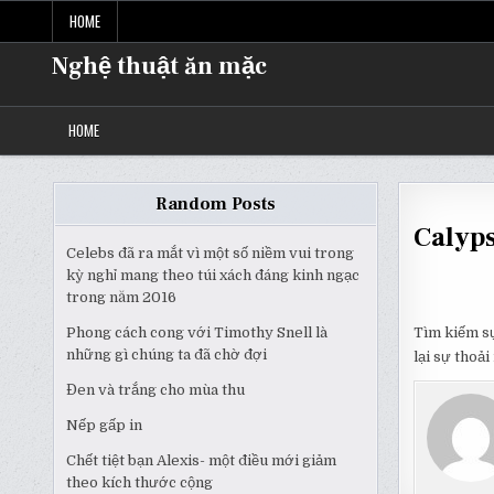
Skip
HOME
to
content
Nghệ thuật ăn mặc
HOME
Random Posts
Calyps
Celebs đã ra mắt vì một số niềm vui trong
kỳ nghỉ mang theo túi xách đáng kinh ngạc
trong năm 2016
Phong cách cong với Timothy Snell là
Tìm kiếm sự
những gì chúng ta đã chờ đợi
lại sự thoả
Đen và trắng cho mùa thu
Nếp gấp in
Chết tiệt bạn Alexis- một điều mới giảm
theo kích thước cộng